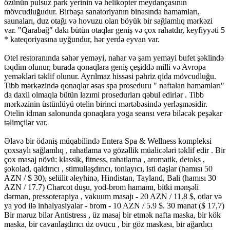
özünün pulsuz park yerinin və helikopter meydançasının
mövcudluğudur. Birbaşa sanatoriyanın binasında hamamları,
saunaları, duz otağı və hovuzu olan böyük bir sağlamlıq mərkəzi
var. "Qarabağ" dakı bütün otaqlar geniş və çox rahatdır, keyfiyyəti 5
* kateqoriyasına uyğundur, hər yerdə eyvan var.
Otel restoranında səhər yeməyi, nahar və şam yeməyi bufet şəklində
təqdim olunur, burada qonaqlara geniş çeşiddə milli və Avropa
yeməkləri təklif olunur. Ayrılmaz hissəsi pəhriz qida mövcudluğu.
Tibb mərkəzində qonaqlar əsas spa proseduru " naftalan hamamları"
da daxil olmaqla bütün lazımi prosedurları qəbul edirlər . Tibb
mərkəzinin üstünlüyü otelin birinci mərtəbəsində yerləşməsidir.
Otelin idman salonunda qonaqlara yoga seansı verə biləcək peşəkar
təlimçilər var.
Əlavə bir ödəniş müqabilində Entera Spa & Wellness kompleksi
çoxsaylı sağlamlıq , rahatlama və gözəllik müalicələri təklif edir . Bir
çox masaj növü: klassik, fitness, rahatlama , aromatik, detoks ,
şokolad, qaldırıcı , stimullaşdırıcı, tonlayıcı, isti daşlar (hamısı 50
AZN / $ 30), selülit əleyhinə, Hindistan, Tayland, Bali (hamısı 30
AZN / 17.7) Charcot duşu, yod-brom hamamı, bitki mənşəli
dərman, pressoterapiya , vakuum masajı - 20 AZN / 11.8 $, otlar və
ya yod ilə inhalyasiyalar - brom - 10 AZN / 5.9 $. 30 manat ($ 17,7)
Bir məruz bilər Antistress , üz masaj bir etmək nafta maska, bir kök
maska, bir cavanlaşdırıcı üz ovucu , bir göz maskası, bir ağardıcı