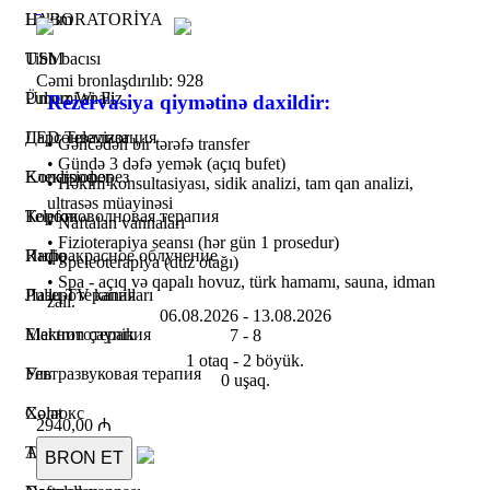
LABORATORİYA
Həkim
USM
Tibb bacısı
Cəmi bronlaşdırılıb: 928
Pulsuz Wi-Fi
Ümumi analiz
Rezervasiya qiymətinə daxildir:
LED Televizor
Дарсонвализация
• Gəncədən bir tərəfə transfer
• Gündə 3 dəfə yemək (açıq bufet)
Kondisioner
Електрофорез
• Həkim konsultasiyası, sidik analizi, tam qan analizi,
ultrasəs müayinəsi
Telefon
Коротковолновая терапия
• Naftalan vannaları
• Fizioterapiya seansı (hər gün 1 prosedur)
Radio
Инфракрасное облучение
• Speleoterapiya (duz otağı)
• Spa - açıq və qapalı hovuz, türk hamamı, sauna, idman
Pullu TV kanalları
Лазеротерапия
zalı.
06.08.2026 -
13.08.2026
Elektron çaynik
Магнитотерапия
7 -
8
1 otaq - 2 böyük.
Fen
Ультразвуковая терапия
0 uşaq.
Xələt
Солюкс
2940,00 ₼
Tərlik
Амплипульс
BRON ET