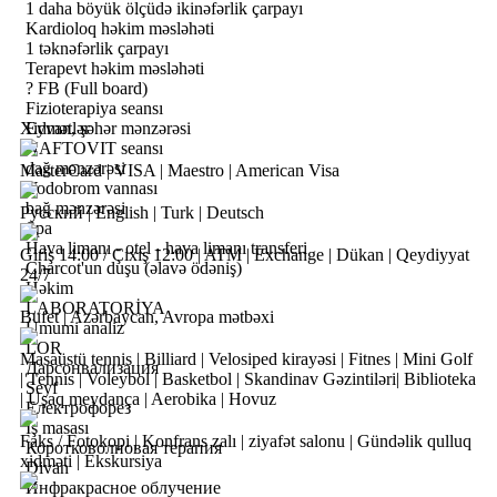
1 daha böyük ölçüdə ikinəfərlik çarpayı
Kardioloq həkim məsləhəti
1 təknəfərlik çarpayı
Terapevt həkim məsləhəti
?
FB (Full board)
Fizioterapiya seansı
Xidmətlər
Eyvan, şəhər mənzərəsi
NAFTOVIT seansı
dağ mənzərəsi
MasterCard | VISA | Maestro | American Visa
Yodobrom vannası
bağ mənzərəsi
Русский | English | Turk | Deutsch
Spa
Hava limanı - otel - hava limanı transferi
Giriş 14:00 / Çıxış 12:00 | ATM | Exchange | Dükan | Qeydiyyat
Charcot'un duşu (əlavə ödəniş)
24/7
Həkim
LABORATORİYA
Bufet | Azərbaycan, Avropa mətbəxi
Ümumi analiz
LOR
Masaüstü tennis | Billiard | Velosiped kirayəsi | Fitnes | Mini Golf
Дарсонвализация
| Tennis | Voleybol | Basketbol | Skandinav Gəzintiləri| Biblioteka
Seyf
| Uşaq meydança | Aerobika | Hovuz
Електрофорез
İş masası
Faks / Fotokopi | Konfrans zalı | ziyafət salonu | Gündəlik qulluq
Коротковолновая терапия
xidməti | Ekskursiya
Divan
Инфракрасное облучение