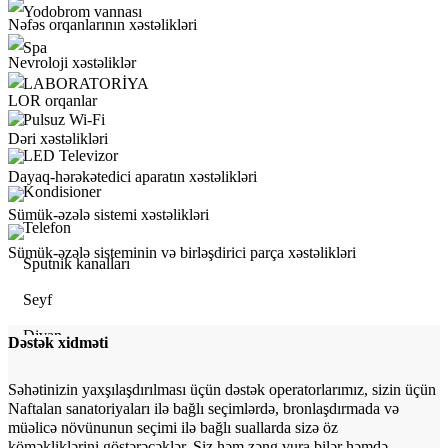
Yodobrom vannası
Nəfəs orqanlarının xəstəlikləri
Spa
Nevroloji xəstəliklər
LABORATORİYA
LOR orqanlar
Pulsuz Wi-Fi
Dəri xəstəlikləri
LED Televizor
Dayaq-hərəkətedici aparatın xəstəlikləri
Kondisioner
Sümük-əzələ sistemi xəstəlikləri
Telefon
Sümük-əzələ sisteminin və birləşdirici parça xəstəlikləri
Sputnik kanalları
Seyf
Divan
Dəstək xidməti
Xələt
Səhətinizin yaxşılaşdırılması üçün dəstək operatorlarımız, sizin üçün
Tərlik
Naftalan sanatoriyaları ilə bağlı seçimlərdə, bronlaşdırmada və
müəlicə növünunun seçimi ilə bağlı suallarda sizə öz
Dəsmallar
köməkliklərini göstərəcəklər. Siz həm zəng vura bilər həmdə