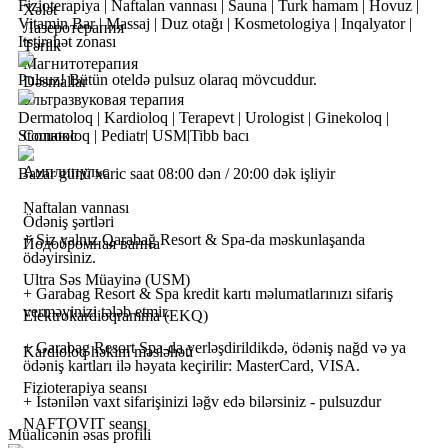
Fizioterapiya | Naftalan vannası | Sauna | Turk hamam | Hovuz |
Xələt
Vitamin Bar | Massaj | Duz otağı | Kosmetologiya | Inqalyator |
Лазеротерапия
Itstirahət zonası
Tərlik
Магнитотерапия
Pulsuz! Bütün oteldə pulsuz olaraq mövcuddur.
Dəsmallar
Ультразвуковая терапия
Dermatoloq | Kardioloq | Terapevt | Urologist | Ginekoloq |
Stomatoloq | Pediatr| USM|Tibb bacı
Солюкс
Амплипульс
Bazar günü xaric saat 08:00 dən / 20:00 dək işliyir
Naftalan vannası
Ödəniş şərtləri
+ Siz yalnız Qarabağ Resort & Spa-da məskunlaşanda
Йодобромная ванна
ödəyirsiniz.
Ultra Səs Müayinə (USM)
+ Garabag Resort & Spa kredit kartı məlumatlarınızı sifariş
verməyinizi tələb etmir.
Elektrokardioqramma (EKQ)
+ Garabag Resort Spa-da yerləşdirildikdə, ödəniş nağd və ya
Kardioloq həkim məsləhəti
ödəniş kartları ilə həyata keçirilir: MasterCard, VISA.
Fizioterapiya seansı
+ İstənilən vaxt sifarişinizi ləğv edə bilərsiniz - pulsuzdur
NAFTOVIT seansı
Müalicənin əsas profili