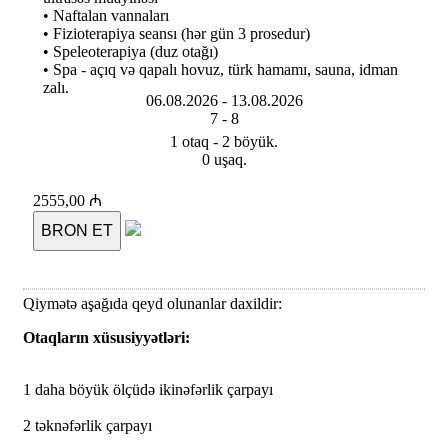
• Naftalan vannaları
• Fizioterapiya seansı (hər gün 3 prosedur)
• Speleoterapiya (duz otağı)
• Spa - açıq və qapalı hovuz, türk hamamı, sauna, idman
zalı.
06.08.2026 -
13.08.2026
7 -
8
1 otaq - 2 böyük.
0 uşaq.
2555,00 ₼
BRON ET
Qiymətə aşağıda qeyd olunanlar daxildir:
Otaqların xüsusiyyətləri:
1 daha böyük ölçüdə ikinəfərlik çarpayı
2 təknəfərlik çarpayı