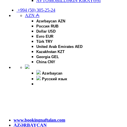
AVTOMOBİLLƏRİN KİRAYƏSİ
+994 (50) 305-25-24
AZN ₼
Azərbaycan AZN
Россия RUB
Dollar USD
Evro EUR
Türk TRY
United Arab Emirates AED
Kazakhstan KZT
Georgia GEL
China CNY
Azərbaycan
Русский язык
www.bookingnaftalan.com
AZƏRBAYCAN