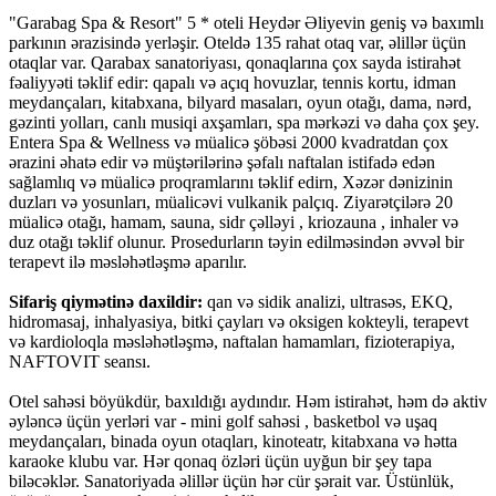
"Garabag Spa & Resort" 5 * oteli Heydər Əliyevin geniş və baxımlı
parkının ərazisində yerləşir. Oteldə 135 rahat otaq var, əlillər üçün
otaqlar var. Qarabax sanatoriyası, qonaqlarına çox sayda istirahət
fəaliyyəti təklif edir: qapalı və açıq hovuzlar, tennis kortu, idman
meydançaları, kitabxana, bilyard masaları, oyun otağı, dama, nərd,
gəzinti yolları, canlı musiqi axşamları, spa mərkəzi və daha çox şey.
Entera Spa & Wellness və müalicə şöbəsi 2000 kvadratdan çox
ərazini əhatə edir və müştərilərinə şəfalı naftalan istifadə edən
sağlamlıq və müalicə proqramlarını təklif edirn, Xəzər dənizinin
duzları və yosunları, müalicəvi vulkanik palçıq. Ziyarətçilərə 20
müalicə otağı, hamam, sauna, sidr çəlləyi , kriozauna , inhaler və
duz otağı təklif olunur. Prosedurların təyin edilməsindən əvvəl bir
terapevt ilə məsləhətləşmə aparılır.
Sifariş qiymətinə daxildir:
qan və sidik analizi, ultrasəs, EKQ,
hidromasaj, inhalyasiya, bitki çayları və oksigen kokteyli, terapevt
və kardioloqla məsləhətləşmə, naftalan hamamları, fizioterapiya,
NAFTOVIT seansı.
Otel sahəsi böyükdür, baxıldığı aydındır. Həm istirahət, həm də aktiv
əyləncə üçün yerləri var - mini golf sahəsi , basketbol və uşaq
meydançaları, binada oyun otaqları, kinoteatr, kitabxana və hətta
karaoke klubu var. Hər qonaq özləri üçün uyğun bir şey tapa
biləcəklər. Sanatoriyada əlillər üçün hər cür şərait var. Üstünlük,