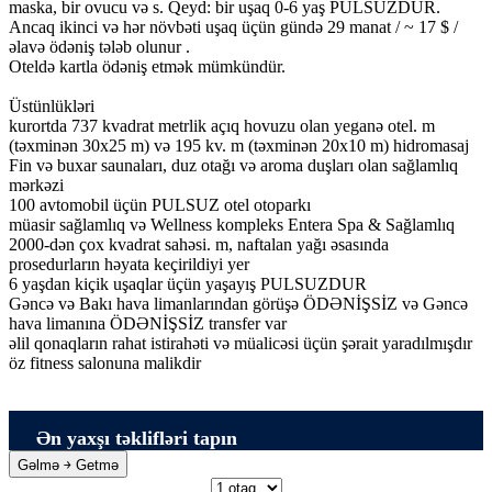
maska, bir ovucu və s. Qeyd: bir uşaq 0-6 yaş PULSUZDUR.
Ancaq ikinci və hər növbəti uşaq üçün gündə 29 manat / ~ 17 $ /
əlavə ödəniş tələb olunur .
Oteldə kartla ödəniş etmək mümkündür.
Üstünlükləri
kurortda 737 kvadrat metrlik açıq hovuzu olan yeganə otel. m
(təxminən 30x25 m) və 195 kv. m (təxminən 20x10 m) hidromasaj
Fin və buxar saunaları, duz otağı və aroma duşları olan sağlamlıq
mərkəzi
100 avtomobil üçün PULSUZ otel otoparkı
müasir sağlamlıq və Wellness kompleks Entera Spa & Sağlamlıq
2000-dən çox kvadrat sahəsi. m, naftalan yağı əsasında
prosedurların həyata keçirildiyi yer
6 yaşdan kiçik uşaqlar üçün yaşayış PULSUZDUR
Gəncə və Bakı hava limanlarından görüşə ÖDƏNİŞSİZ və Gəncə
hava limanına ÖDƏNİŞSİZ transfer var
əlil qonaqların rahat istirahəti və müalicəsi üçün şərait yaradılmışdır
öz fitness salonuna malikdir
Ən yaxşı təklifləri tapın
Gəlmə ￫ Getmə