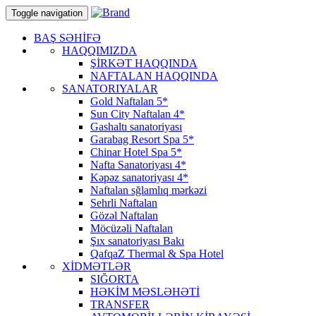
Toggle navigation
BAŞ SƏHİFƏ
HAQQIMIZDA
ŞİRKƏT HAQQINDA
NAFTALAN HAQQINDA
SANATORIYALAR
Gold Naftalan 5*
Sun City Naftalan 4*
Gashaltı sanatoriyası
Garabag Resort Spa 5*
Chinar Hotel Spa 5*
Nafta Sanatoriyası 4*
Kəpəz sanatoriyası 4*
Naftalan sğlamlıq mərkəzi
Sehrli Naftalan
Gözəl Naftalan
Möcüzəli Naftalan
Şıx sanatoriyası Bakı
QafqaZ Thermal & Spa Hotel
XİDMƏTLƏR
SIĞORTA
HƏKİM MƏSLƏHƏTİ
TRANSFER