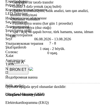
Електрофорез
• Gəncədən bir tərəfə transfer
Pulsuz Wi-Fi
• Gündə 3 dəfə yemək (açıq bufet)
Коротковолновая терапия
• Həkim konsultasiyası, sidik analizi, tam qan analizi,
LED Televizor
ultrasəs müayinəsi
Инфракрасное облучение
• Naftalan vannaları
Səs ötürməyən
• Fizioterapiya seansı (hər gün 1 prosedur)
Лазеротерапия
• Speleoterapiya (duz otağı)
Şəxsi vanna otağı
• Spa - açıq və qapalı hovuz, türk hamamı, sauna, idman
Магнитотерапия
zalı.
Seyf
06.08.2026 -
13.08.2026
7 -
8
Ультразвуковая терапия
Şkaf/qarderob
1 otaq - 2 böyük.
Солюкс
0 uşaq.
Xələt
Амплипульс
3325,00 ₼
Tərlik
Naftalan vannası
BRON ET
Dəsmallar
Йодобромная ванна
Sidik analizi
Qiymətə aşağıda qeyd olunanlar daxildir:
Ultra Səs Müayinə (USM)
Otaqların xüsusiyyətləri:
Elektrokardioqramma (EKQ)