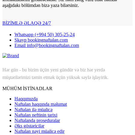
aşağıdakı bölümdən bizə yaza bilərsiniz.
Al geyimi
BİZİMLƏ ƏLAQƏ
24/7
Whatsapp
(+994 50) 305-25-24
Skayp
bookingnaftalan.com
Email
info@bookingnaftalan.com
Hər gün - bu bizim üçün yeni gündür və biz hər yerdə
müştərilərimizi təmin etmək üçün yüksək səylə işləyirik.
MÜHÜM İSTİNADLAR
Haqqımızda
Naftalan haqqında məlumat
Naftalan ilə müalicə
Naftalan neftinin tarixi
Naftalanda proseduralar
Əks göstəricilər
Naftalan nəyi müalicə edir