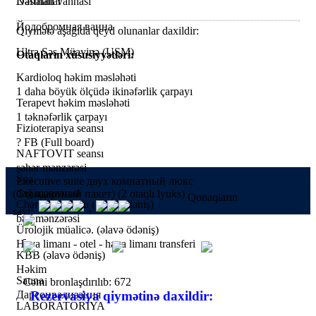
Dəsmallar
Naftalan vannası
Йодобромная ванна
Qiymətə aşağıda qeyd olunanlar daxildir:
Ultra Səs Müayinə (USM)
Otaqların xüsusiyyətləri:
Kardioloq həkim məsləhəti
1 daha böyük ölçüdə ikinəfərlik çarpayı
Terapevt həkim məsləhəti
1 təknəfərlik çarpayı
Fizioterapiya seansı
?
FB (Full board)
NAFTOVIT seansı
şəhər mənzərəsi
Spa
Executive suite двух комнатный люкс
dağ mənzərəsi
(Стандартный пакет) (2 otaqlı lyuks)
Qonaqların
Charcot'un duşu (əlavə ödəniş)
sayı:
+
bağ mənzərəsi
Ürolojik müalicə. (əlavə ödəniş)
Hava limanı - otel - hava limanı transferi
KBB (əlavə ödəniş)
Həkim
Sauna
Cəmi bronlaşdırılıb: 672
Дарсонвализация
Rezervasiya qiymətinə daxildir:
LABORATORİYA