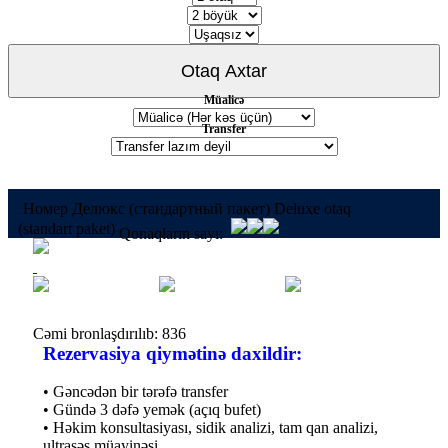
Müalicə
Transfer
Номер Делюкс (стандартный пакет) Deluxe otaq
(standart paket)
Qonaqların sayı:
Cəmi bronlaşdırılıb: 836
Rezervasiya qiymətinə daxildir:
• Gəncədən bir tərəfə transfer
• Gündə 3 dəfə yemək (açıq bufet)
• Həkim konsultasiyası, sidik analizi, tam qan analizi,
ultrasəs müayinəsi