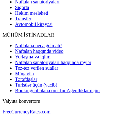
Naftalan sanatoriyaları
Sığorta
Həkim məsləhəti
Transfer
Avtomobil kirayəsi
MÜHÜM İSTİNADLAR
Naftalana necə getməli?
Naftalan haqqında video
Yerləşmə və iqlim
Naftalan sanatoriyaları haqqında rəylər
Tez-tez verilən suallar
Müqavilə
Tərəfdaşlar
Turistlər üçün (vacib)
Bookingnaftalan.com Tur Agentliklər üçün
Valyuta konvertoru
FreeCurrencyRates.com