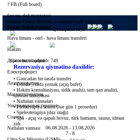
?
FB (Full board)
Eyvan, dağ mənzərəsi
Номер Гранд Делюкс (стандартный пакет) Grand
Eyvan, bağ mənzərəsi
Deluks (standart paket)
Qonaqların sayı:
+
Hava limanı - otel - hava limanı transferi
Həkim
Дарсонвализация
Cəmi bronlaşdırılıb: 749
Rezervasiya qiymətinə daxildir:
Електрофорез
• Gəncədən bir tərəfə transfer
Лазеротерапия
• Gündə 3 dəfə yemək (açıq bufet)
• Həkim konsultasiyası, sidik analizi, tam qan analizi,
Магнитотерапия
ultrasəs müayinəsi
• Naftalan vannaları
Ультразвуковая терапия
• Fizioterapiya seansı (hər gün 1 prosedur)
• Speleoterapiya (duz otağı)
Солюкс
• Spa - açıq və qapalı hovuz, türk hamamı, sauna, idman
zalı.
06.08.2026 -
13.08.2026
Naftalan vannası
7 -
8
Ultra Səs Müayinə (USM)