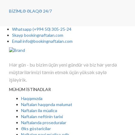
BİZİMLƏ ƏLAQƏ
24/7
Whatsapp
(+994 50) 305-25-24
Skayp
bookingnaftalan.com
Email
info@bookingnaftalan.com
Hər gün - bu bizim üçün yeni gündür və biz hər yerdə
müştərilərimizi təmin etmək üçün yüksək səylə
işləyirik.
MÜHÜM İSTİNADLAR
Haqqımızda
Naftalan haqqında məlumat
Naftalan ilə müalicə
Naftalan neftinin tarixi
Naftalanda proseduralar
Əks göstəricilər
Naftalan nəyi müalicə edir