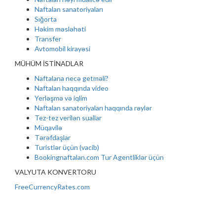
Naftalan sanatoriyaları
Sığorta
Həkim məsləhəti
Transfer
Avtomobil kirayəsi
MÜHÜM İSTİNADLAR
Naftalana necə getməli?
Naftalan haqqında video
Yerləşmə və iqlim
Naftalan sanatoriyaları haqqında rəylər
Tez-tez verilən suallar
Müqavilə
Tərəfdaşlar
Turistlər üçün (vacib)
Bookingnaftalan.com Tur Agentliklər üçün
VALYUTA KONVERTORU
FreeCurrencyRates.com