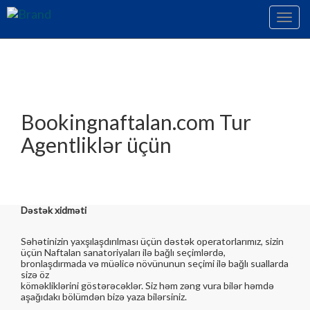
Toggl
navig
Bookingnaftalan.com Tur
Agentliklər üçün
Dəstək xidməti
Səhətinizin yaxşılaşdırılması üçün dəstək operatorlarımız, sizin
üçün Naftalan sanatoriyaları ilə bağlı seçimlərdə,
bronlaşdırmada və müəlicə növünunun seçimi ilə bağlı suallarda
sizə öz
köməkliklərini göstərəcəklər. Siz həm zəng vura bilər həmdə
aşağıdakı bölümdən bizə yaza bilərsiniz.