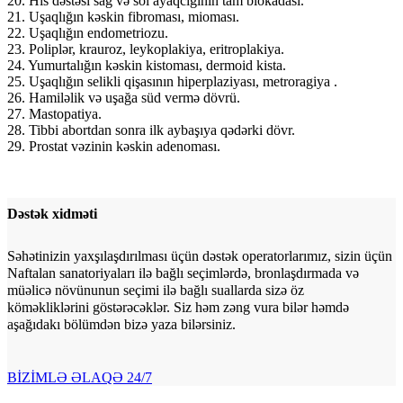
20. His dəstəsi sağ və sol ayaqcığının tam blokadası.
21. Uşaqlığın kəskin fibroması, mioması.
22. Uşaqlığın endometriozu.
23. Poliplər, krauroz, leykoplakiya, eritroplakiya.
24. Yumurtalığın kəskin kistoması, dermoid kista.
25. Uşaqlığın selikli qişasının hiperplaziyası, metroragiya .
26. Hamiləlik və uşağa süd vermə dövrü.
27. Mastopatiya.
28. Tibbi abortdan sonra ilk aybaşıya qədərki dövr.
29. Prostat vəzinin kəskin adenoması.
Dəstək xidməti
Səhətinizin yaxşılaşdırılması üçün dəstək operatorlarımız, sizin üçün
Naftalan sanatoriyaları ilə bağlı seçimlərdə, bronlaşdırmada və
müəlicə növünunun seçimi ilə bağlı suallarda sizə öz
köməkliklərini göstərəcəklər. Siz həm zəng vura bilər həmdə
aşağıdakı bölümdən bizə yaza bilərsiniz.
BİZİMLƏ ƏLAQƏ
24/7