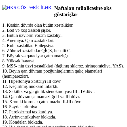
Naftalan müalicəsinə əks
göstərişlər
1. Kəskin dövrdə olan bütün xəstəliklər.
2. Bəd və xoş xassəli şişlər.
3. Bütün üzvlərin vərəm xəstəliyi.
4. Anemiya. Qan xəstəlikləri.
5. Ruhi xəstəlilər. Epilepsiya.
6. Zöhrəvi xəstəliklər QİÇS, hepatit C.
7. Böyrək və qaraciyər çatmamazlığı.
8. Yüksək hərarət.
9. MSS- nin üzvi xəstəlikləri (dağınıq skleroz, sirinqomieliya, YAS).
10. Beyin qan dövranı pozğunluqlarının qalıq əlamətləri
(hemiparezlər).
11. Hipertoniya xəstəliyi III dövr.
12. Keçirilmiş miokard infarktı.
13. Sakitlik və gərginlik stenokardiyası III - IVdövr.
14. Qan dövran çatmamazlığı II və III dövr.
15. Xroniki koronar çatmamazlıq II-III dövr.
16. Səyrici aritmiya.
17. Paroksizmal taxikardiya.
18. Atrioventrikulyar blokada.
19. Köndələn blokada.