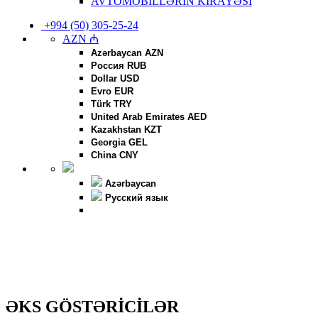
AVTOMOBİLLƏRİN KİRAYƏSİ
+994 (50) 305-25-24
AZN ₼
Azərbaycan AZN
Россия RUB
Dollar USD
Evro EUR
Türk TRY
United Arab Emirates AED
Kazakhstan KZT
Georgia GEL
China CNY
Azərbaycan
Русский язык
ƏKS GÖSTƏRİCİLƏR