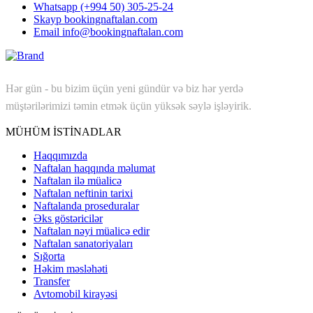
Whatsapp
(+994 50) 305-25-24
Skayp
bookingnaftalan.com
Email
info@bookingnaftalan.com
Hər gün - bu bizim üçün yeni gündür və biz hər yerdə
müştərilərimizi təmin etmək üçün yüksək səylə işləyirik.
MÜHÜM İSTİNADLAR
Haqqımızda
Naftalan haqqında məlumat
Naftalan ilə müalicə
Naftalan neftinin tarixi
Naftalanda proseduralar
Əks göstəricilər
Naftalan nəyi müalicə edir
Naftalan sanatoriyaları
Sığorta
Həkim məsləhəti
Transfer
Avtomobil kirayəsi