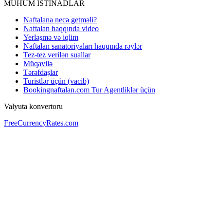
MÜHÜM İSTİNADLAR
Naftalana necə getməli?
Naftalan haqqında video
Yerləşmə və iqlim
Naftalan sanatoriyaları haqqında rəylər
Tez-tez verilən suallar
Müqavilə
Tərəfdaşlar
Turistlər üçün (vacib)
Bookingnaftalan.com Tur Agentliklər üçün
Valyuta konvertoru
FreeCurrencyRates.com