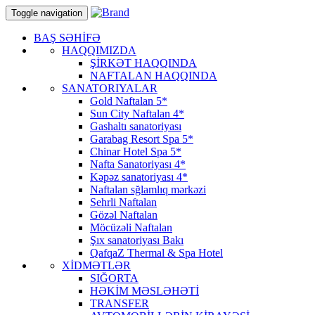
Toggle navigation
BAŞ SƏHİFƏ
HAQQIMIZDA
ŞİRKƏT HAQQINDA
NAFTALAN HAQQINDA
SANATORIYALAR
Gold Naftalan 5*
Sun City Naftalan 4*
Gashaltı sanatoriyası
Garabag Resort Spa 5*
Chinar Hotel Spa 5*
Nafta Sanatoriyası 4*
Kəpəz sanatoriyası 4*
Naftalan sğlamlıq mərkəzi
Sehrli Naftalan
Gözəl Naftalan
Möcüzəli Naftalan
Şıx sanatoriyası Bakı
QafqaZ Thermal & Spa Hotel
XİDMƏTLƏR
SIĞORTA
HƏKİM MƏSLƏHƏTİ
TRANSFER