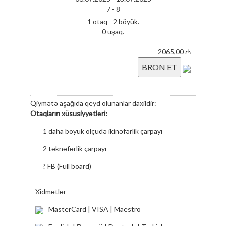
Fizioterapiya seansı
7 -
8
NAFTOVIT seansı
1 otaq - 2 böyük.
0 uşaq.
Yodobrom vannası
2065,00 ₼
Spa
BRON ET
Parafin mumu. (əlavə ödəniş)
Solunum (əlavə ödəniş)
Qiymətə aşağıda qeyd olunanlar daxildir:
Ginekoloji l. (Əlavə ödəmə)
Otaqların xüsusiyyətləri:
KBB (əlavə ödəniş)
1 daha böyük ölçüdə ikinəfərlik çarpayı
Ozon terapiyası (əlavə ödəniş)
2 təknəfərlik çarpayı
Sauna
?
FB (Full board)
İşıq vanna (əlavə ödəniş)
Eyvan, bağ mənzərəsi
Xidmətlər
USM
Hava limanından otelə transfer
MasterCard | VISA | Maestro
STOMATOLOQ
Həkim