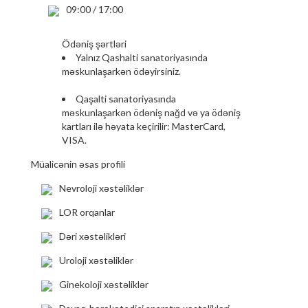
09:00 / 17:00
Йодобромная ванна
Ultra Səs Müayinə (USM)
Ödəniş şərtləri
Yalnız Qashalti sanatoriyasında
Elektrokardioqramma (EKQ)
məskunlaşarkən ödəyirsiniz.
Kardioloq həkim məsləhəti
Qaşalti sanatoriyasında
məskunlaşarkən ödəniş nağd və ya ödəniş
Terapevt həkim məsləhəti
kartları ilə həyata keçirilir: MasterCard,
Fizioterapiya seansı
VISA.
Müalicənin əsas profili
Yodobrom vannası
Spa
Nevroloji xəstəliklər
Masaj (əlavə ödəniş)
LOR orqanlar
Parafin mumu. (əlavə ödəniş)
Dəri xəstəlikləri
Solunum (əlavə ödəniş)
Uroloji xəstəliklər
Ginekoloji l. (Əlavə ödəmə)
Ginekoloji xəstəliklər