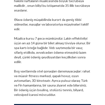
həkimi naftalanın müalicəsində böyük təcrübəyə
malikdir , onun biliyi bu istiqamətdə 35 illik təcrübəyə
əsaslanır.
Əlavə ödəniş müqabilində kurort da geniş tibbi
xidmətlər, masajlar və laboratoriya müayinələri təklif
edir.
Müalicə kursu 7 gecə mümkündür. Lakin effektivliyi
üçün ən azı 14 günə bir bilet almaq tövsiyə olunur. Bir
spa kartı isteğe bağlıdır. Veb saytımızda bir vauç
sifariş etdikdə, əvvəlcədən ödəmə etməyiniz lazım
deyil, çünki ödəniş qeydiyyatdan keçdikdən sonra
edilir.
Boş vaxtlarında otel qonaqları darıxmayacaqlar: rahat
və müasir fitness mərkəzi, qapalı hovuz, oyun
avtomatları, 3D kinoteatr. Ayrıca pulsuz olaraq Türk
və Fin hamamlarına, bir sauna ziyarət edə bilərsiniz.
Bir ödəniş üçün boulinq, stolüstü tennis, bilyard,
velosiped icarəsi mövcuddur.