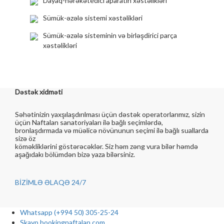
Ürolojik müalicə. (əlavə ödəniş)
Dayaq-hərəkətedici aparatın xəstəlikləri
KBB (əlavə ödəniş)
Sümük-əzələ sistemi xəstəlikləri
Ozon terapiyası (əlavə ödəniş)
Sümük-əzələ sisteminin və birləşdirici parça
xəstəlikləri
Sauna
İşıq vanna (əlavə ödəniş)
Sualtı uzadılması (əlavə ödəniş)
Dəstək xidməti
Şok Dalğa Tedavisi. (əlavə ödəniş)
Səhətinizin yaxşılaşdırılması üçün dəstək operatorlarımız, sizin
üçün Naftalan sanatoriyaları ilə bağlı seçimlərdə,
Rektal mikrobizasiya (əlavə ödəniş)
bronlaşdırmada və müəlicə növünunun seçimi ilə bağlı suallarda
sizə öz
4 kameralı vanna (əlavə ödəniş)
köməkliklərini göstərəcəklər. Siz həm zəng vura bilər həmdə
aşağıdakı bölümdən bizə yaza bilərsiniz.
Vakuum terapiyası (əlavə ödəniş)
Shockwave terapiyası (əlavə ödəniş)
BİZİMLƏ ƏLAQƏ
24/7
LABORATORİYA
USM
Whatsapp
(+994 50) 305-25-24
Skayp
bookingnaftalan.com