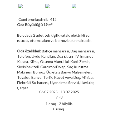
Cəmi bronlaşdırılıb: 412
Oda Büyüklüğü 19 m²
Bu odada 2 adet tek kişilik yatak, elektrikli su
ısıtıcısı, oturma alanı ve bornoz bulunmaktadır.
Oda özellikleri:
Bahçe manzarası, Dağ manzarası,
Telefon, Uydu Kanalları, Düz Ekran TV, Emanet
Kasası, Klima, Oturma Alanı, Halı Kaplı Zemin,
Sivrisinek teli, Gardırop/Dolap, Saç Kurutma
Makinesi, Bornoz, Ücretsiz Banyo Malzemeleri,
Tuvalet, Banyo, Terlik, Küvet veya Duş, Minibar,
Elektrikli Su Isıtıcısı, Uyandırma Servisi, Havlular,
Çarşaf
06.07.2025 -
13.07.2025
7 -
8
1 otaq - 2 böyük.
0 uşaq.