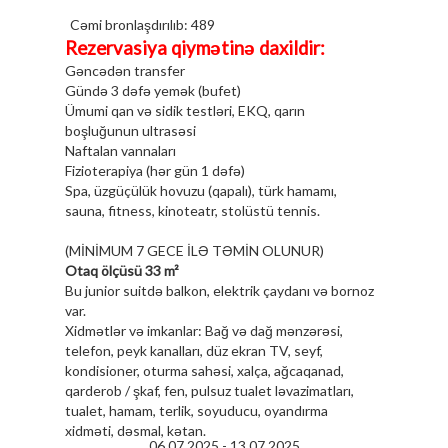
Cəmi bronlaşdırılıb: 489
Магнитотерапия
Rezervasiya qiymətinə daxildir:
Ультразвуковая терапия
Gəncədən transfer
Gündə 3 dəfə yemək (bufet)
Солюкс
Ümumi qan və sidik testləri, EKQ, qarın
boşluğunun ultrasəsi
Амплипульс
Naftalan vannaları
Naftalan vannası
Fizioterapiya (hər gün 1 dəfə)
Spa, üzgüçülük hovuzu (qapalı), türk hamamı,
Йодобромная ванна
sauna, fitness, kinoteatr, stolüstü tennis.
Qan analizi
(MİNİMUM 7 GECE İLƏ TƏMİN OLUNUR)
Otaq ölçüsü 33 m²
Sidik analizi
Bu junior suitdə balkon, elektrik çaydanı və bornoz
Ultra Səs Müayinə (USM)
var.
Xidmətlər və imkanlar: Bağ və dağ mənzərəsi,
Elektrokardioqramma (EKQ)
telefon, peyk kanalları, düz ekran TV, seyf,
kondisioner, oturma sahəsi, xalça, ağcaqanad,
Kardioloq həkim məsləhəti
qarderob / şkaf, fen, pulsuz tualet ləvazimatları,
tualet, hamam, terlik, soyuducu, oyandırma
Terapevt həkim məsləhəti
xidməti, dəsmal, kətan.
06.07.2025 -
13.07.2025