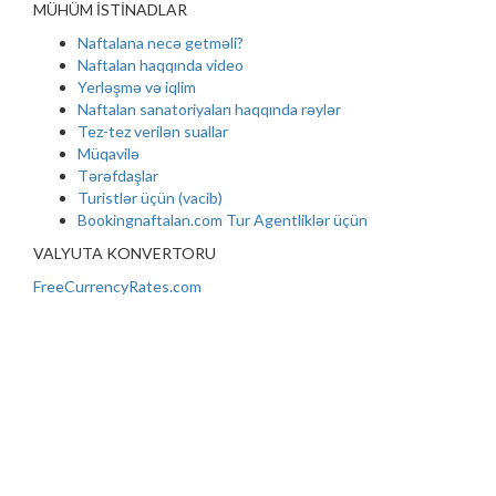
MÜHÜM İSTİNADLAR
Naftalana necə getməli?
Naftalan haqqında video
Yerləşmə və iqlim
Naftalan sanatoriyaları haqqında rəylər
Tez-tez verilən suallar
Müqavilə
Tərəfdaşlar
Turistlər üçün (vacib)
Bookingnaftalan.com Tur Agentliklər üçün
VALYUTA KONVERTORU
FreeCurrencyRates.com