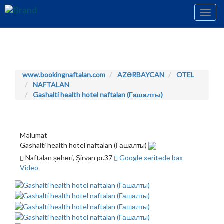
Toggl
navig
www.bookingnaftalan.com
AZƏRBAYCAN
OTEL
NAFTALAN
Gashalti health hotel naftalan (Гашалты)
Məlumat
Gashalti health hotel naftalan (Гашалты)
Naftalan şəhəri, Şirvan pr.37
Google xəritədə bax
Video