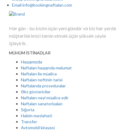
STOMATOLOQ
Email
info@bookingnaftalan.com
UROLOQ
GİNEKOLOQ
Hər gün - bu bizim üçün yeni gündür və biz hər yerdə
LOR
müştərilərimizi təmin etmək üçün yüksək səylə
işləyirik.
KARDİOLOQ
MÜHÜM İSTİNADLAR
Haqqımızda
Naftalan haqqında məlumat
Naftalan ilə müalicə
Naftalan neftinin tarixi
Naftalanda proseduralar
Əks göstəricilər
Naftalan nəyi müalicə edir
Naftalan sanatoriyaları
Sığorta
Həkim məsləhəti
Transfer
Avtomobil kirayəsi