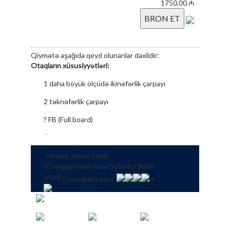
1750,00 ₼
BRON ET
Qiymətə aşağıda qeyd olunanlar daxildir:
Otaqların xüsusiyyətləri:
1 daha böyük ölçüdə ikinəfərlik çarpayı
2 təknəfərlik çarpayı
?
FB (Full board)
Ümumi analiz
Дарсонвализация
Номер Junior Suite
(Стандартный пакет) (Junior Suite
Електрофорез
otaq)
Qonaqların sayı:
+
Коротковолновая терапия
Инфракрасное облучение
Лазеротерапия