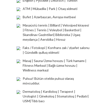
English | Русский | Deutsch | Turkish
UROLOQ
Tibb bacısı
ATM | Mübadilə | Park | Otaq xidməti
GİNEKOLOQ
Check-up
Bufet | Azərbaycan, Avropa mətbəxi
LOR
Ümumi analiz
Masaüstü tennis | Billiard | Velosiped kirayəsi
Дарсонвализация
| Fitnes | Tennis | Voleybol | Basketbol |
Skandinav Gəzintiləri| Biblioteka | Uşaq
Електрофорез
meydança | Aerobika | Hovuz
Коротковолновая терапия
Faks / Fotokopi | Konfrans zalı / ziyafət salonu
| Gündəlik qulluq xidməti
Инфракрасное облучение
Masaj | Sauna Üzmə hovuzu | Türk hamamı |
Лазеротерапия
Fitness Mərkəzi | Bağlı üzmə hovuzu |
Wellness mərkəzi
Магнитотерапия
Pulsuz! Bütün oteldə pulsuz olaraq
Ультразвуковая терапия
mövcuddur.
Солюкс
Dermatoloq | Kardioloq | Terapevt |
Амплипульс
Urologist | Ginekoloq | Stomatoloq | Pediatr|
USM|Tibb bacı
Naftalan vannası