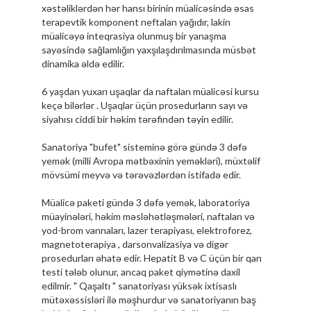
xəstəliklərdən hər hansı birinin müalicəsində əsas
terapevtik komponent neftalan yağıdır, lakin
müalicəyə inteqrasiya olunmuş bir yanaşma
sayəsində sağlamlığın yaxşılaşdırılmasında müsbət
dinamika əldə edilir.
6 yaşdan yuxarı uşaqlar da naftalan müalicəsi kursu
keçə bilərlər . Uşaqlar üçün prosedurların sayı və
siyahısı ciddi bir həkim tərəfindən təyin edilir.
Sanatoriya "bufet" sisteminə görə gündə 3 dəfə
yemək (milli Avropa mətbəxinin yeməkləri), müxtəlif
mövsümi meyvə və tərəvəzlərdən istifadə edir.
Müalicə paketi gündə 3 dəfə yemək, laboratoriya
müayinələri, həkim məsləhətləşmələri, naftalan və
yod-brom vannaları, lazer terapiyası, elektroforez,
magnetoterapiya , darsonvalizasiya və digər
prosedurları əhatə edir. Hepatit B və C üçün bir qan
testi tələb olunur, ancaq paket qiymətinə daxil
edilmir. " Qaşaltı " sanatoriyası yüksək ixtisaslı
mütəxəssisləri ilə məşhurdur və sanatoriyanın baş