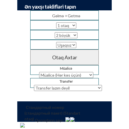
Ən yaxşı təklifləri tapın
Gəlmə ￫ Getmə
Müalicə
Transfer
Стандартный номер
(стандартный пакет) (Standart
otaq)
Qonaqların sayı: