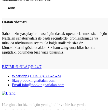
Tərlik
Dəstək xidməti
Səhətinizin yaxşılaşdırılması üçün dəstək operatorlarımız, sizin üçün
Naftalan sanatoriyaları ilə bağlı seçimlərdə, bronlaşdırmada və
müəlicə növünunun seçimi ilə bağlı suallarda sizə öz
köməkliklərini göstərəcəklər. Siz həm zəng vura bilər həmdə
aşağıdakı bölümdən bizə yaza bilərsiniz.
BİZİMLƏ ƏLAQƏ
24/7
Whatsapp
(+994 50) 305-25-24
Skayp
bookingnaftalan.com
Email
info@bookingnaftalan.com
Hər gün - bu bizim üçün yeni gündür və biz hər yerdə