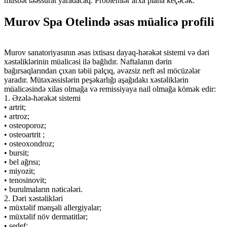
müsbət təəssürat yaradacaq. Problemlər arxa plana keçəcək.
Murov Spa Otelində əsas müalicə profili
Murov sanatoriyasının əsas ixtisası dayaq-hərəkət sistemi və dəri
xəstəliklərinin müalicəsi ilə bağlıdır. Naftalanın dərin
bağırsaqlarından çıxan təbii palçıq, əvəzsiz neft əsl möcüzələr
yaradır. Mütəxəssislərin peşəkarlığı aşağıdakı xəstəliklərin
müalicəsində xilas olmağa və remissiyaya nail olmağa kömək edir:
1. Əzələ-hərəkət sistemi
• artrit;
• artroz;
• osteoporoz;
• osteoartrit ;
• osteoxondroz;
• bursit;
• bel ağrısı;
• miyozit;
• tenosinovit;
• burulmaların nəticələri.
2. Dəri xəstəlikləri
• müxtəlif mənşəli allergiyalar;
• müxtəlif növ dermatitlər;
• sedef;