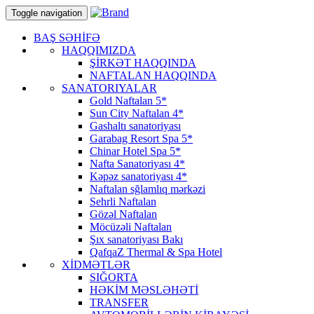
Toggle navigation
BAŞ SƏHİFƏ
HAQQIMIZDA
ŞİRKƏT HAQQINDA
NAFTALAN HAQQINDA
SANATORIYALAR
Gold Naftalan 5*
Sun City Naftalan 4*
Gashaltı sanatoriyası
Garabag Resort Spa 5*
Chinar Hotel Spa 5*
Nafta Sanatoriyası 4*
Kəpəz sanatoriyası 4*
Naftalan sğlamlıq mərkəzi
Sehrli Naftalan
Gözəl Naftalan
Möcüzəli Naftalan
Şıx sanatoriyası Bakı
QafqaZ Thermal & Spa Hotel
XİDMƏTLƏR
SIĞORTA
HƏKİM MƏSLƏHƏTİ
TRANSFER