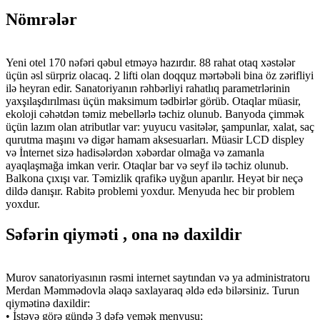
Nömrələr
Yeni otel 170 nəfəri qəbul etməyə hazırdır. 88 rahat otaq xəstələr
üçün əsl sürpriz olacaq. 2 lifti olan doqquz mərtəbəli bina öz zərifliyi
ilə heyran edir. Sanatoriyanın rəhbərliyi rahatlıq parametrlərinin
yaxşılaşdırılması üçün maksimum tədbirlər görüb. Otaqlar müasir,
ekoloji cəhətdən təmiz mebellərlə təchiz olunub. Banyoda çimmək
üçün lazım olan atributlar var: yuyucu vasitələr, şampunlar, xalat, saç
qurutma maşını və digər hamam aksesuarları. Müasir LCD displey
və İnternet sizə hadisələrdən xəbərdar olmağa və zamanla
ayaqlaşmağa imkan verir. Otaqlar bar və seyf ilə təchiz olunub.
Balkona çıxışı var. Təmizlik qrafikə uyğun aparılır. Heyət bir neçə
dildə danışır. Rabitə problemi yoxdur. Menyuda hec bir problem
yoxdur.
Səfərin qiyməti , ona nə daxildir
Murov sanatoriyasının rəsmi internet saytından və ya administratoru
Merdan Məmmədovla əlaqə saxlayaraq əldə edə bilərsiniz. Turun
qiymətinə daxildir:
• İstəyə görə gündə 3 dəfə yemək menyusu;