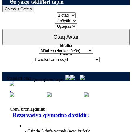
Ən yaxşı təklifləri tapın
Gəlmə ￫ Getmə
Müalicə
Transfer
Standart otaq
Qonaqların sayı:
+
Cəmi bronlaşdırılıb:
Rezervasiya qiymətinə daxildir:
• Gündə 3 dəfə yemək (açıq bufet);