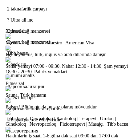
2 təknəfərlik çarpayı
?
Ultra all inc
Xidmətlər
Eyvan, dağ mənzərəsi
Eyvan, bağ mənzərəsi
MasterCard | VISA | Maestro | American Visa
Tibb bacısı
İşçi heyəti rus, türk, ingilis və ərəb dillərində danışır
Check-up
Səhər yeməyi 07:00 - 09:30, Nahar 12:30 - 14:30, Şam yeməyi
18:30 - 20:30. Pəhriz yeməkləri
Ümumi analiz
Fitnes zal
Дарсонвализация
Sauna, Türk hamamı
Електрофорез
Pulsuz! Bütün oteldə pulsuz olaraq mövcuddur.
Коротковолновая терапия
Tibbi heyət: Dermatoloq | Kardioloq | Terapevt | Uroloq |
Инфракрасное облучение
Ginekoloq | Nevropatoloq | Fizioterapevt | Masajçı | Tibb bacısı
Лазеротерапия
Həkimlərin iş saatı 1-6 günə dək saat 09:00 dan 17:00 dək