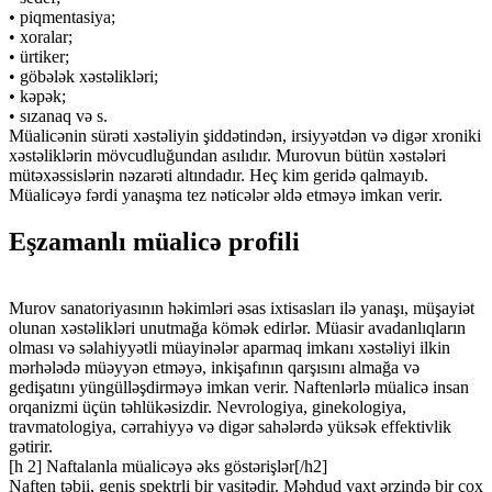
• piqmentasiya;
• xoralar;
• ürtiker;
• göbələk xəstəlikləri;
• kəpək;
• sızanaq və s.
Müalicənin sürəti xəstəliyin şiddətindən, irsiyyətdən və digər xroniki
xəstəliklərin mövcudluğundan asılıdır. Murovun bütün xəstələri
mütəxəssislərin nəzarəti altındadır. Heç kim geridə qalmayıb.
Müalicəyə fərdi yanaşma tez nəticələr əldə etməyə imkan verir.
Eşzamanlı müalicə profili
Murov sanatoriyasının həkimləri əsas ixtisasları ilə yanaşı, müşayiət
olunan xəstəlikləri unutmağa kömək edirlər. Müasir avadanlıqların
olması və səlahiyyətli müayinələr aparmaq imkanı xəstəliyi ilkin
mərhələdə müəyyən etməyə, inkişafının qarşısını almağa və
gedişatını yüngülləşdirməyə imkan verir. Naftenlərlə müalicə insan
orqanizmi üçün təhlükəsizdir. Nevrologiya, ginekologiya,
travmatologiya, cərrahiyyə və digər sahələrdə yüksək effektivlik
gətirir.
[h 2] Naftalanla müalicəyə əks göstərişlər[/h2]
Naften təbii, geniş spektrli bir vasitədir. Məhdud vaxt ərzində bir çox