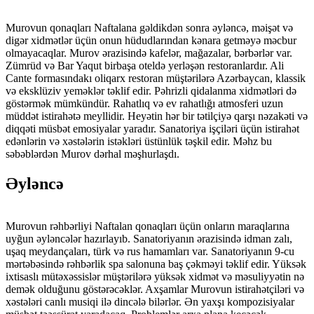
Murovun qonaqları Naftalana gəldikdən sonra əyləncə, məişət və
digər xidmətlər üçün onun hüdudlarından kənara getməyə məcbur
olmayacaqlar. Murov ərazisində kafelər, mağazalar, bərbərlər var.
Zümrüd və Bar Yaqut birbaşa oteldə yerləşən restoranlardır. Ali
Cante formasındakı oliqarx restoran müştərilərə Azərbaycan, klassik
və eksklüziv yeməklər təklif edir. Pəhrizli qidalanma xidmətləri də
göstərmək mümkündür. Rahatlıq və ev rahatlığı atmosferi uzun
müddət istirahətə meyllidir. Heyətin hər bir tətilçiyə qarşı nəzakəti və
diqqəti müsbət emosiyalar yaradır. Sanatoriya işçiləri üçün istirahət
edənlərin və xəstələrin istəkləri üstünlük təşkil edir. Məhz bu
səbəblərdən Murov dərhal məşhurlaşdı.
Əyləncə
Murovun rəhbərliyi Naftalan qonaqları üçün onların maraqlarına
uyğun əyləncələr hazırlayıb. Sanatoriyanın ərazisində idman zalı,
uşaq meydançaları, türk və rus hamamları var. Sanatoriyanın 9-cu
mərtəbəsində rəhbərlik spa salonuna baş çəkməyi təklif edir. Yüksək
ixtisaslı mütəxəssislər müştərilərə yüksək xidmət və məsuliyyətin nə
demək olduğunu göstərəcəklər. Axşamlar Murovun istirahətçiləri və
xəstələri canlı musiqi ilə dincələ bilərlər. Ən yaxşı kompozisiyalar