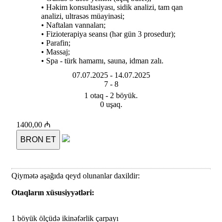
• Həkim konsultasiyası, sidik analizi, tam qan
analizi, ultrasəs müayinəsi;
• Naftalan vannaları;
• Fizioterapiya seansı (hər gün 3 prosedur);
• Parafin;
• Massaj;
• Spa - türk hamamı, sauna, idman zalı.
07.07.2025 -
14.07.2025
7 -
8
1 otaq - 2 böyük.
0 uşaq.
1400,00 ₼
BRON ET
Qiymətə aşağıda qeyd olunanlar daxildir:
Otaqların xüsusiyyətləri:
1 böyük ölçüdə ikinəfərlik çarpayı