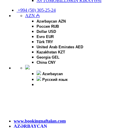
AVTOMOBİLLƏRİN KİRAYƏSİ
+994 (50) 305-25-24
AZN ₼
Azərbaycan AZN
Россия RUB
Dollar USD
Evro EUR
Türk TRY
United Arab Emirates AED
Kazakhstan KZT
Georgia GEL
China CNY
Azərbaycan
Русский язык
www.bookingnaftalan.com
AZƏRBAYCAN