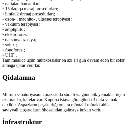
• naftalan hamamları;
• 15 dəqiqə masaj prosedurları;
• limfatik drenaj prosedurları;
• ozon- , maqnito- , ultrasəs terapiyası ;
• vakuum terapiyası ;
• amplipuls ;
• elektroforez;
• darsonvalizasiya;
• solux ;
• fonoforez ;
• UHF .
Tam müalicə üçün mütəxəssislər ən azı 14 gün davam edən bir səfər
almağa qərar verirlər.
Qidalanma
Murom sanatoriyasının ərazisində sürətli və gündəlik yeməklər üçün
restoranlar, kafelər var. Kupona istəyə görə gündə 3 dəfə yemək
daxildir. Aşpazların peşəkarlığı onlara müxtəlif mürəkkəblik
səviyyəli tapşırıqların öhdəsindən gəlməyə imkan verir.
İnfrastruktur