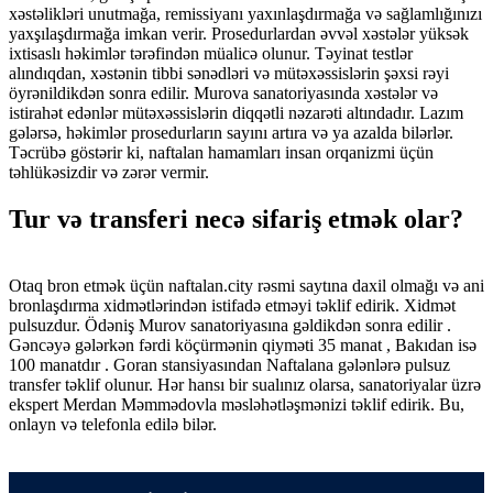
xəstəlikləri unutmağa, remissiyanı yaxınlaşdırmağa və sağlamlığınızı
yaxşılaşdırmağa imkan verir. Prosedurlardan əvvəl xəstələr yüksək
ixtisaslı həkimlər tərəfindən müalicə olunur. Təyinat testlər
alındıqdan, xəstənin tibbi sənədləri və mütəxəssislərin şəxsi rəyi
öyrənildikdən sonra edilir. Murova sanatoriyasında xəstələr və
istirahət edənlər mütəxəssislərin diqqətli nəzarəti altındadır. Lazım
gələrsə, həkimlər prosedurların sayını artıra və ya azalda bilərlər.
Təcrübə göstərir ki, naftalan hamamları insan orqanizmi üçün
təhlükəsizdir və zərər vermir.
Tur və transferi necə sifariş etmək olar?
Otaq bron etmək üçün naftalan.city rəsmi saytına daxil olmağı və ani
bronlaşdırma xidmətlərindən istifadə etməyi təklif edirik. Xidmət
pulsuzdur. Ödəniş Murov sanatoriyasına gəldikdən sonra edilir .
Gəncəyə gələrkən fərdi köçürmənin qiyməti 35 manat , Bakıdan isə
100 manatdır . Goran stansiyasından Naftalana gələnlərə pulsuz
transfer təklif olunur. Hər hansı bir sualınız olarsa, sanatoriyalar üzrə
ekspert Merdan Məmmədovla məsləhətləşmənizi təklif edirik. Bu,
onlayn və telefonla edilə bilər.