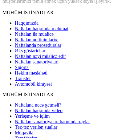
müştərilərimizi təmin etmək üçün yüksək səylə işləyirik.
MÜHÜM İSTİNADLAR
Haqqımızda
Naftalan haqqında məlumat
Naftalan ilə müalicə
Naftalan neftinin tarixi
Naftalanda proseduralar
Əks göstəricilər
Naftalan nəyi müalicə edir
Naftalan sanatoriyaları
Sığorta
Həkim məsləhəti
Transfer
Avtomobil kirayəsi
MÜHÜM İSTİNADLAR
Naftalana necə getməli?
Naftalan haqqında video
Yerləşmə və iqlim
Naftalan sanatoriyaları haqqında rəylər
Tez-tez verilən suallar
Müqavilə