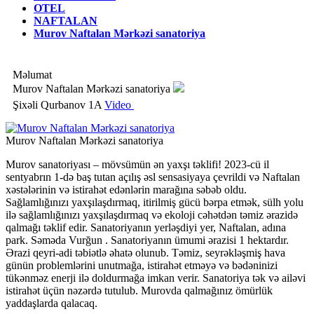
OTEL
NAFTALAN
Murov Naftalan Mərkəzi sanatoriya
Məlumat
Murov Naftalan Mərkəzi sanatoriya
Şixəli Qurbanov 1A
Video
Murov Naftalan Mərkəzi sanatoriya
Murov sanatoriyası – mövsümün ən yaxşı təklifi! 2023-cü il
sentyabrın 1-də baş tutan açılış əsl sensasiyaya çevrildi və Naftalan
xəstələrinin və istirahət edənlərin marağına səbəb oldu.
Sağlamlığınızı yaxşılaşdırmaq, itirilmiş gücü bərpa etmək, sülh yolu
ilə sağlamlığınızı yaxşılaşdırmaq və ekoloji cəhətdən təmiz ərazidə
qalmağı təklif edir. Sanatoriyanın yerləşdiyi yer, Naftalan, adına
park. Səməda Vurğun . Sanatoriyanın ümumi ərazisi 1 hektardır.
Ərazi qeyri-adi təbiətlə əhatə olunub. Təmiz, seyrəkləşmiş hava
günün problemlərini unutmağa, istirahət etməyə və bədəninizi
tükənməz enerji ilə doldurmağa imkan verir. Sanatoriya tək və ailəvi
istirahət üçün nəzərdə tutulub. Murovda qalmağınız ömürlük
yaddaşlarda qalacaq.